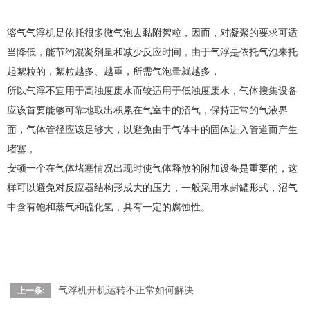
溶气气浮机是依托很多微气泡去黏附絮粒，因而，对凝聚的要求可适
当降低，能节约混凝剂量和减少反应时间，由于气浮是依托气泡来托
起絮粒的，絮粒越多、越重，所需气泡量就越多，
所以气浮不宜用于高浊度废水而较适用于低浊度废水，气体搜集设备
应该首要能够可靠地取出积累在气室中的沼气，保持正常的气液界
面，气体管径应该足够大，以避免由于气体中的固体进入管道而产生
堵塞，
安顿一个在气体堵塞情况出现时使气体释放的附加设备是重要的，这
样可以避免对反应器结构形成大的压力，一般采用水封罐形式，沼气
中含有饱和蒸气和硫化氢，具有一定的腐蚀性。
气浮机开机运转不正常如何解决
上一条: